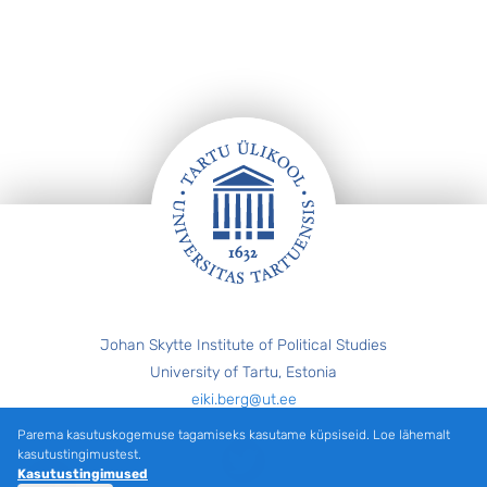
Jalus
Johan Skytte Institute of Political Studies
University of Tartu, Estonia
eiki.berg@ut.ee
Parema kasutuskogemuse tagamiseks kasutame küpsiseid. Loe lähemalt
Twitter
kasutustingimustest.
Kasutustingimused