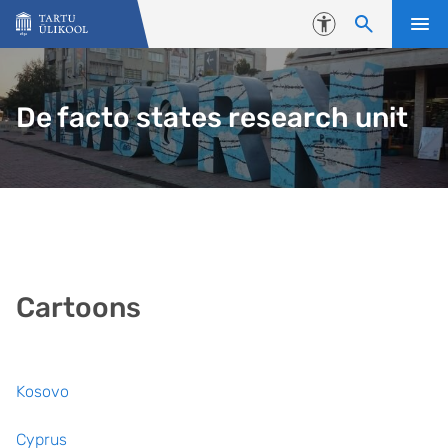
Liigu edasi põhisisu juurde
Juurdepääsetavus
De facto states research unit
Cartoons
Kosovo
Cyprus