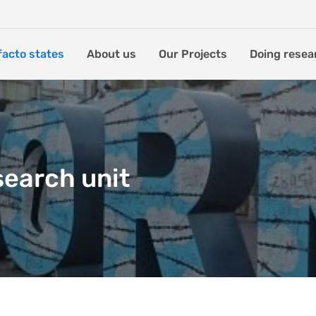
facto states
About us
Our Projects
Doing resea
search unit