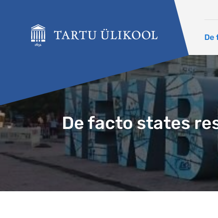
Liigu edasi põhisisu juurde
De 
De facto states re