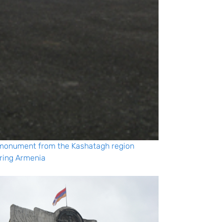
 monument from the Kashatagh region
ring Armenia