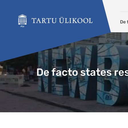
Liigu edasi põhisisu juurde
De 
De facto states re