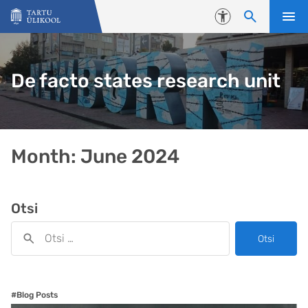
Liigu edasi põhisisu juurde
Juurdepääsetavus
De facto states research unit
Month:
June 2024
Otsi
Otsi
#Blog Posts