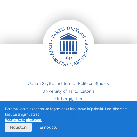
Jalus
Johan Skytte Institute of Political Studies
University of Tartu, Estonia
eiki.berg@ut.ee
Parema kasutuskogemuse tagamiseks kasutame küpsiseid. Loe lähemalt
Twitter
kasutustingimustest.
Kasutustingimused
Nõustun
Ei nõustu