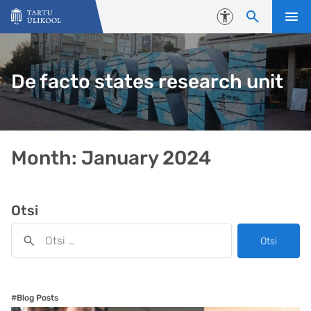
Liigu edasi põhisisu juurde
Juurdepääsetavus
De facto states research unit
Month:
January 2024
Otsi
Otsi
#Blog Posts