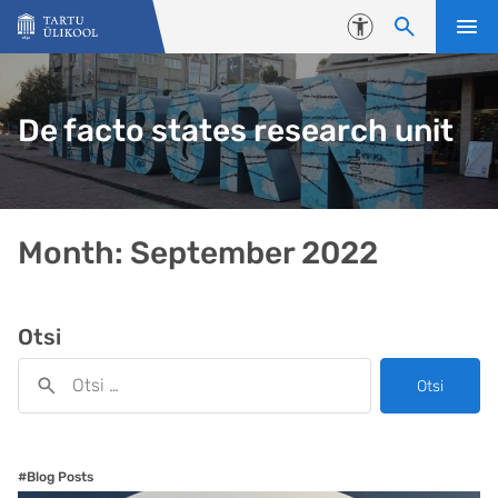
Liigu edasi põhisisu juurde
Juurdepääsetavus
De facto states research unit
Month:
September 2022
Otsi
Otsi
#Blog Posts