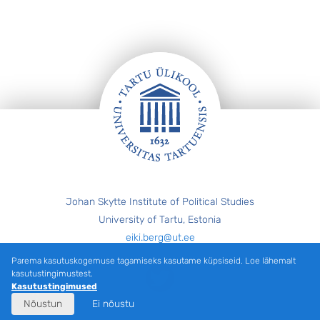
Jalus
Johan Skytte Institute of Political Studies
University of Tartu, Estonia
eiki.berg@ut.ee
Parema kasutuskogemuse tagamiseks kasutame küpsiseid. Loe lähemalt
Twitter
kasutustingimustest.
Kasutustingimused
Nõustun
Ei nõustu