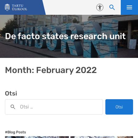
Liigu edasi põhisisu juurde
Juurdepääsetavus
De facto states research unit
Month:
February 2022
Otsi
Otsi
#Blog Posts