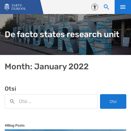
Liigu edasi põhisisu juurde
Juurdepääsetavus
De facto states research unit
Month:
January 2022
Otsi
Otsi
#Blog Posts