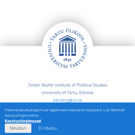
Jalus
Johan Skytte Institute of Political Studies
University of Tartu, Estonia
eiki.berg@ut.ee
Parema kasutuskogemuse tagamiseks kasutame küpsiseid. Loe lähemalt
Twitter
kasutustingimustest.
Kasutustingimused
Nõustun
Ei nõustu