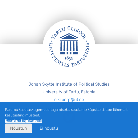
Jalus
Johan Skytte Institute of Political Studies
University of Tartu, Estonia
eiki.berg@ut.ee
Parema kasutuskogemuse tagamiseks kasutame küpsiseid. Loe lähemalt
Twitter
kasutustingimustest.
Kasutustingimused
Nõustun
Ei nõustu