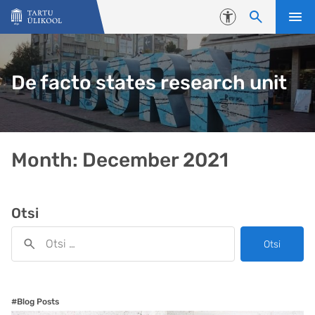
Liigu edasi põhisisu juurde
Juurdepääsetavus
De facto states research unit
Month:
December 2021
Otsi
Otsi
#Blog Posts