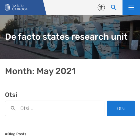
Liigu edasi põhisisu juurde
Juurdepääsetavus
De facto states research unit
Month:
May 2021
Otsi
Otsi
#Blog Posts